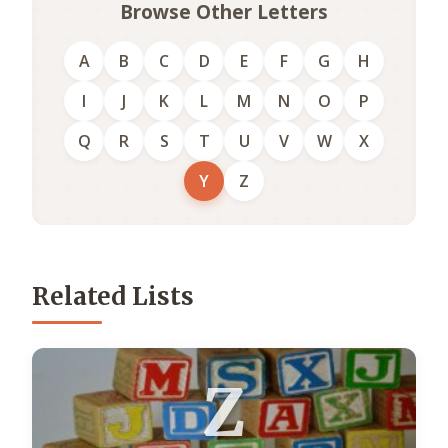
Browse Other Letters
A
B
C
D
E
F
G
H
I
J
K
L
M
N
O
P
Q
R
S
T
U
V
W
X
Y
Z
Related Lists
Z