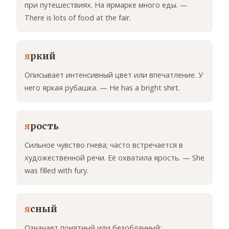
при путешествиях. На ярмарке много еды. —
There is lots of food at the fair.
я
ркий
Описывает интенсивный цвет или впечатление. У
него яркая рубашка. — He has a bright shirt.
я
рость
Сильное чувство гнева; часто встречается в
художественной речи. Её охватила ярость. — She
was filled with fury.
я
сный
Означает понятный или безоблачный;