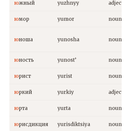
ю
жный
yuzhnyy
adjective
ю
мор
yumor
noun
ю
ноша
yunosha
noun
ю
ность
yunost’
noun
ю
рист
yurist
noun
ю
ркий
yurkiy
adjective
ю
рта
yurta
noun
ю
рисдикция
yurisdiktsiya
noun