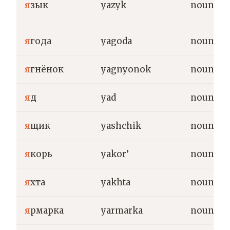
я
зык
yazyk
noun
я
года
yagoda
noun
я
гнёнок
yagnyonok
noun
я
д
yad
noun
я
щик
yashchik
noun
я
корь
yakor’
noun
я
хта
yakhta
noun
я
рмарка
yarmarka
noun