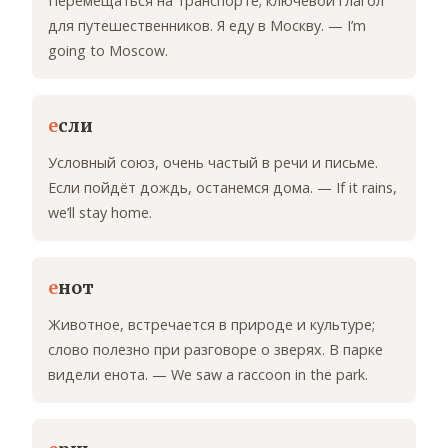
Перемещаться на транспорте; ключевой глагол
для путешественников. Я еду в Москву. — I’m
going to Moscow.
е
сли
Условный союз, очень частый в речи и письме.
Если пойдёт дождь, останемся дома. — If it rains,
we’ll stay home.
е
нот
Животное, встречается в природе и культуре;
слово полезно при разговоре о зверях. В парке
видели енота. — We saw a raccoon in the park.