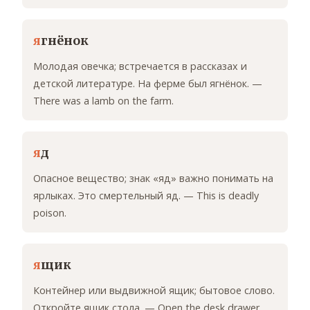
я
гнёнок
Молодая овечка; встречается в рассказах и
детской литературе. На ферме был ягнёнок. —
There was a lamb on the farm.
я
д
Опасное вещество; знак «яд» важно понимать на
ярлыках. Это смертельный яд. — This is deadly
poison.
я
щик
Контейнер или выдвижной ящик; бытовое слово.
Откройте ящик стола. — Open the desk drawer.