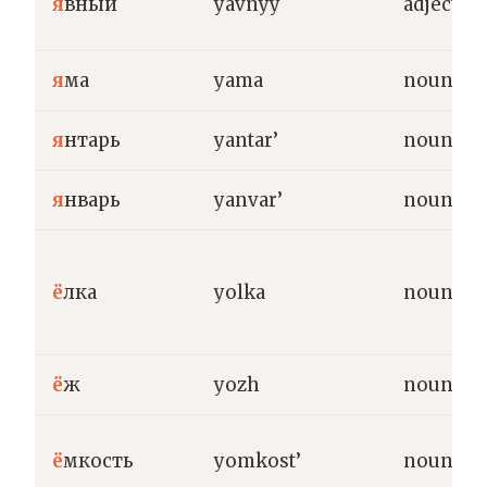
я
вный
yavnyy
adjective
я
ма
yama
noun
я
нтарь
yantar’
noun
я
нварь
yanvar’
noun
ё
лка
yolka
noun
ё
ж
yozh
noun
ё
мкость
yomkost’
noun