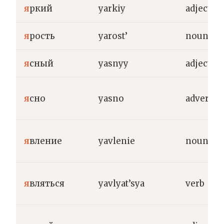
я
ркий
yarkiy
adjective
я
рость
yarost’
noun
я
сный
yasnyy
adjective
я
сно
yasno
adverb
я
вление
yavlenie
noun
я
вляться
yavlyat’sya
verb