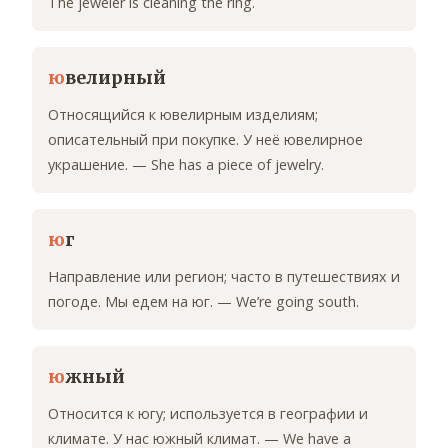
The jeweler is cleaning the ring.
ю
велирный
Относящийся к ювелирным изделиям;
описательный при покупке. У неё ювелирное
украшение. — She has a piece of jewelry.
ю
г
Направление или регион; часто в путешествиях и
погоде. Мы едем на юг. — We’re going south.
ю
жный
Относится к югу; используется в географии и
климате. У нас южный климат. — We have a