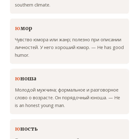
southern climate.
ю
мор
Чувство юмора или жанр; полезно при описании
личностей. У него хороший юмор. — He has good
humor.
ю
ноша
Молодой мужчина; формальное и разговорное
слово о возрасте. Он порядочный юноша. — He
is an honest young man.
ю
ность