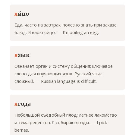
я
йцо
Еда, часто на завтрак; полезно знать при заказе
блюд. Я варю яйцо. — I’m boiling an egg.
я
зык
Означает орган и систему общения; ключевое
слово для изучающих язык. Русский язык
сложный. — Russian language is difficult.
я
года
Небольшой съедобный плод; летнее лакомство
и тема рецептов. Я собираю ягоды. — I pick
berries.