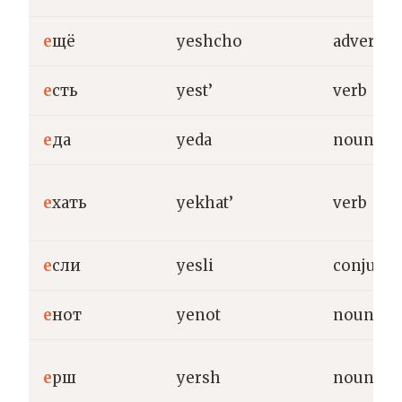
е
щё
yeshcho
adverb
е
сть
yest’
verb
е
да
yeda
noun
е
хать
yekhat’
verb
е
сли
yesli
conjunct
е
нот
yenot
noun
е
рш
yersh
noun