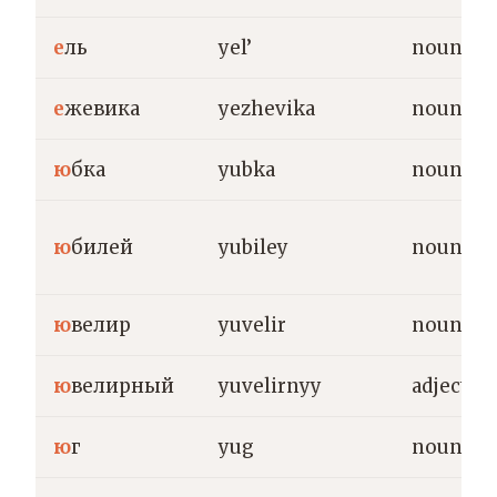
е
ль
yel’
noun
е
жевика
yezhevika
noun
ю
бка
yubka
noun
ю
билей
yubiley
noun
ю
велир
yuvelir
noun
ю
велирный
yuvelirnyy
adjective
ю
г
yug
noun