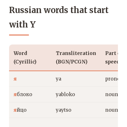
Russian words that start
with Y
Word
Transliteration
Part of
(Cyrillic)
(BGN/PCGN)
speech
я
ya
pronoun
я
блоко
yabloko
noun
я
йцо
yaytso
noun